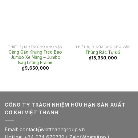
THIẾT BỊ ĐI KÈM CHO KHO VẬN
THIẾT BỊ ĐI KÈM CHO KHO VẬN
Càng Gắn Khung Treo Bao
Thùng Rác Tự Đổ
Jumbo Xe Nâng – Jumbo
₫
18,350,000
Bag Lifting Frame
₫
9,650,000
CÔNG TY TRÁCH NHIỆM HỮU HẠN SẢN XUẤT
CƠ KHÍ VIỆT THÀNH
Email: contact@vietthanhgroup.vn
Hotline: +84 974 679739 ( Zalo/WhatsApp )