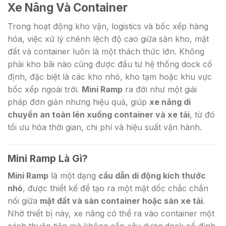
Xe Nâng Và Container
Trong hoạt động kho vận, logistics và bốc xếp hàng
hóa, việc xử lý chênh lệch độ cao giữa sàn kho, mặt
đất và container luôn là một thách thức lớn. Không
phải kho bãi nào cũng được đầu tư hệ thống dock cố
định, đặc biệt là các kho nhỏ, kho tạm hoặc khu vực
bốc xếp ngoài trời.
Mini Ramp
ra đời như một giải
pháp đơn giản nhưng hiệu quả, giúp
xe nâng di
chuyển an toàn lên xuống container và xe tải
, từ đó
tối ưu hóa thời gian, chi phí và hiệu suất vận hành.
Mini Ramp Là Gì?
Mini Ramp
là một dạng
cầu dẫn di động kích thước
nhỏ
, được thiết kế để tạo ra một mặt dốc chắc chắn
nối giữa
mặt đất và sàn container hoặc sàn xe tải
.
Nhờ thiết bị này, xe nâng có thể ra vào container một
cách thuận tiện mà không cần xây dựng dock cố định