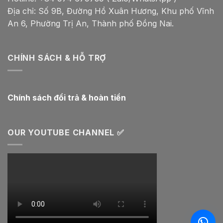
Địa chỉ: Số 9B, Đường Hồ Xuân Hương, Khu phố Vĩnh
An 6, Phường Trị An, Thành phố Đồng Nai.
CHÍNH SÁCH & HỖ TRỢ
Chính sách đổi trả & hoàn tiền
OUR YOUTUBE CHANNEL ✅