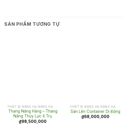
SẢN PHẨM TƯƠNG TỰ
THIẾT BỊ NÂNG HẠ NÂNG HẠ CHO KHO VẬN
THIẾT BỊ NÂNG HẠ NÂNG HẠ CHO KHO VẬN
Thang Nâng Hàng – Thang
Sàn Lên Container Di Động
Nâng Thủy Lực 4 Trụ
₫
68,000,000
₫
98,500,000