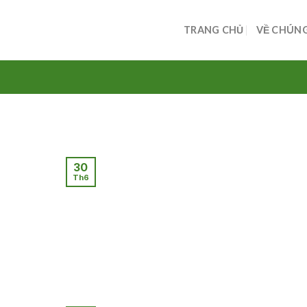
Skip
to
TRANG CHỦ
VỀ CHÚNG
content
30
Th6