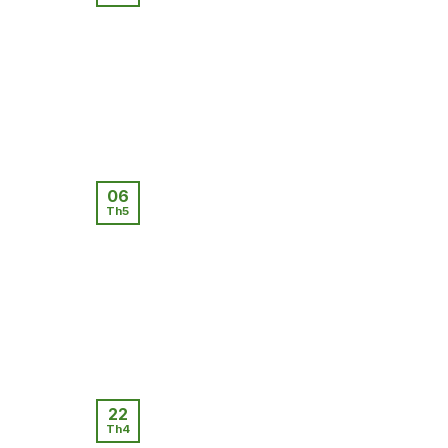
06
Th5
22
Th4