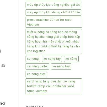
máy ép thủy lực công nghiệp giá tốt
máy ép thủy lực khung chữ H 20 tấn
press machine 20 ton for sale
Vietnam
thiết bị nâng hạ hàng hóa hệ thống
nâng hạ kho hàng giải pháp bốc xếp
hàng hóa nhà máy thiết bị xuất nhập
hàng kho xưởng thiết bị nâng hạ cho
i
kho logistics
xe nang
xe nang tay
xe nâng
 đã
xe nâng pallet
xe nâng tay
xe nâng điện
yard ramp la gi cau dan xe nang
forklift ramp cau container yard
ramp vietnam
ởng