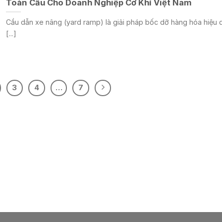
Toàn Cầu Cho Doanh Nghiệp Cơ Khí Việt Nam
Cầu dẫn xe nâng (yard ramp) là giải pháp bốc dỡ hàng hóa hiệu 
[...]
3
4
…
7