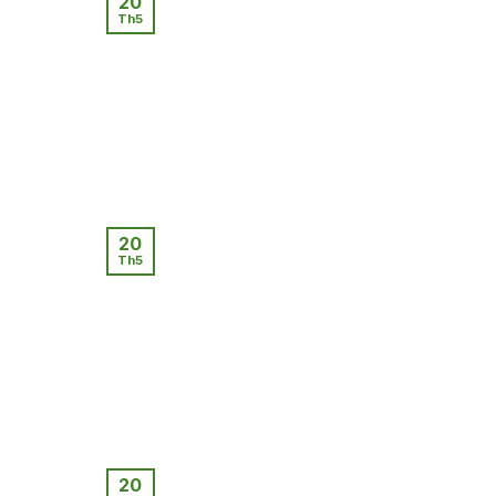
20
Th5
20
Th5
20