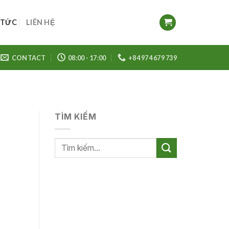
 TỨC
LIÊN HỆ
CONTACT
08:00 - 17:00
+84 974 679 739
TÌM KIẾM