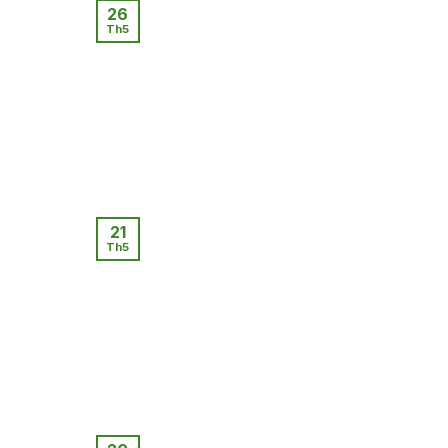
26
Th5
21
Th5