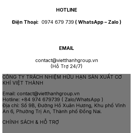
HOTLINE
Điện Thoại:
0974 679 739
( WhatsApp – Zalo )
EMAIL
contact@vietthanhgroup.vn
(Hỗ Trợ 24/7)
CÔNG TY TRÁCH NHIỆM HỮU HẠN SẢN XUẤT CƠ
KHÍ VIỆT THÀNH
Email: contact@vietthanhgroup.vn
Hotline: +84 974 679739 ( Zalo/WhatsApp )
Địa chỉ: Số 9B, Đường Hồ Xuân Hương, Khu phố Vĩnh
An 6, Phường Trị An, Thành phố Đồng Nai.
CHÍNH SÁCH & HỖ TRỢ