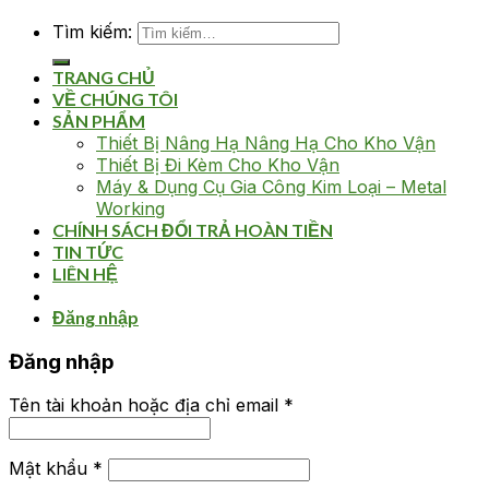
Tìm kiếm:
TRANG CHỦ
VỀ CHÚNG TÔI
SẢN PHẨM
Thiết Bị Nâng Hạ Nâng Hạ Cho Kho Vận
Thiết Bị Đi Kèm Cho Kho Vận
Máy & Dụng Cụ Gia Công Kim Loại – Metal
Working
CHÍNH SÁCH ĐỔI TRẢ HOÀN TIỀN
TIN TỨC
LIÊN HỆ
Đăng nhập
Đăng nhập
Tên tài khoản hoặc địa chỉ email
*
Mật khẩu
*