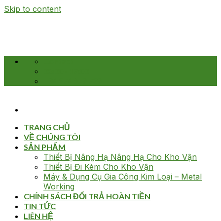
Skip to content
Contact
08:00 - 17:00
+84 974 679 739
TRANG CHỦ
VỀ CHÚNG TÔI
SẢN PHẨM
Thiết Bị Nâng Hạ Nâng Hạ Cho Kho Vận
Thiết Bị Đi Kèm Cho Kho Vận
Máy & Dụng Cụ Gia Công Kim Loại – Metal
Working
CHÍNH SÁCH ĐỔI TRẢ HOÀN TIỀN
TIN TỨC
LIÊN HỆ