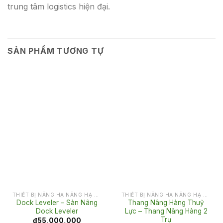
trung tâm logistics hiện đại.
SẢN PHẨM TƯƠNG TỰ
THIẾT BỊ NÂNG HẠ NÂNG HẠ CHO KHO VẬN
THIẾT BỊ NÂNG HẠ NÂNG HẠ CHO KHO VẬN
Dock Leveler – Sàn Nâng
Thang Nâng Hàng Thuỷ
Dock Leveler
Lực – Thang Nâng Hàng 2
Trụ
₫
55,000,000