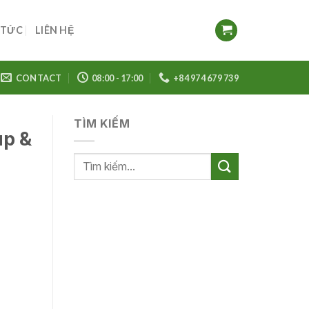
 TỨC
LIÊN HỆ
CONTACT
08:00 - 17:00
+84 974 679 739
TÌM KIẾM
up &