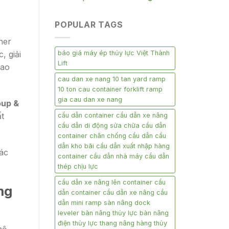
POPULAR TAGS
ner
báo giá máy ép thủy lực Việt Thành
, giải
Lift
cao
cau dan xe nang 10 tan yard ramp
10 ton cau container forklift ramp
gia cau dan xe nang
oup &
ất
cầu dẫn container cầu dẫn xe nâng
cầu dẫn di động sửa chữa cầu dẫn
container chân chống cầu dẫn cầu
dẫn kho bãi cầu dẫn xuất nhập hàng
ác
container cầu dẫn nhà máy cầu dẫn
thép chịu lực
cầu dẫn xe nâng lên container cầu
ng
dẫn container cầu dẫn xe nâng cầu
dẫn mini ramp sàn nâng dock
leveler bàn nâng thủy lực bàn nâng
điện thủy lực thang nâng hàng thủy
hệ