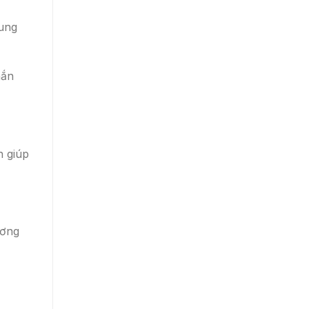
rung
hắn
n giúp
ương