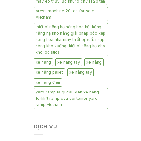
máy ép thủy lực khung chữ H 20 tấn
press machine 20 ton for sale
Vietnam
thiết bị nâng hạ hàng hóa hệ thống
nâng hạ kho hàng giải pháp bốc xếp
hàng hóa nhà máy thiết bị xuất nhập
hàng kho xưởng thiết bị nâng hạ cho
kho logistics
xe nang
xe nang tay
xe nâng
xe nâng pallet
xe nâng tay
xe nâng điện
yard ramp la gi cau dan xe nang
forklift ramp cau container yard
ramp vietnam
DỊCH VỤ