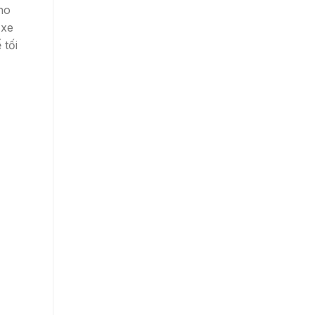
ho
 xe
 tối