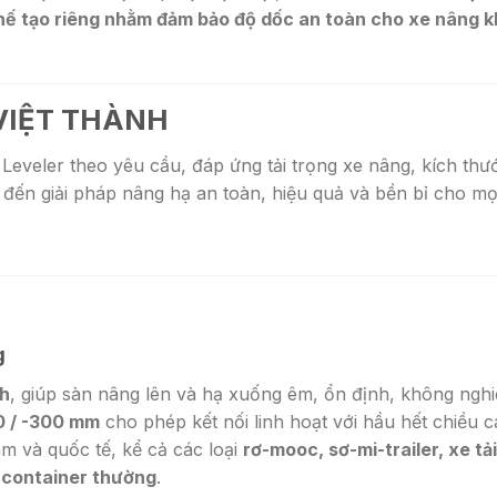
chế tạo riêng nhằm đảm bảo độ dốc an toàn cho xe nâng k
 VIỆT THÀNH
Leveler theo yêu cầu, đáp ứng tải trọng xe nâng, kích thư
 đến giải pháp nâng hạ an toàn, hiệu quả và bền bỉ cho mọ
g
nh
, giúp sàn nâng lên và hạ xuống êm, ổn định, không ngh
 / -300 mm
cho phép kết nối linh hoạt với hầu hết chiều 
am và quốc tế, kể cả các loại
rơ-mooc, sơ-mi-trailer, xe tả
à container thường
.