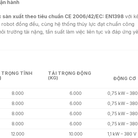
vận hành
 sàn xuất theo tiêu chuẩn CE 2006/42/EC: EN1398
với k
n robot đồng đều, cùng hệ thống thủy lực đạt chuẩn công
môi trường tải nặng, tần suất làm việc liên tục và đáp ứng y
I TRỌNG TĨNH
TẢI TRỌNG ĐỘNG
)
(KG)
ĐỘNG CƠ
8.000
6.000
0,75 kW – 380
8.000
6.000
0,75 kW – 380
8.000
6.000
0,75 kW – 380
8.000
6.000
0,75 kW – 380
12.000
10.000
1,1 kW – 380 V