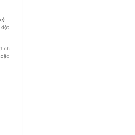
ve)
 đột
định
hoặc