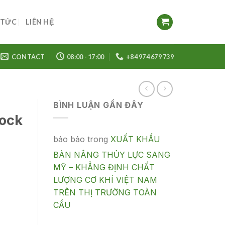
 TỨC
LIÊN HỆ
CONTACT
08:00 - 17:00
+84 974 679 739
BÌNH LUẬN GẦN ĐÂY
Dock
bảo bảo
trong
XUẤT KHẨU
BÀN NÂNG THỦY LỰC SANG
MỸ – KHẲNG ĐỊNH CHẤT
LƯỢNG CƠ KHÍ VIỆT NAM
TRÊN THỊ TRƯỜNG TOÀN
CẦU