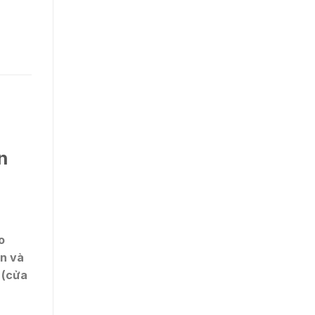
n
o
ơn và
 (cửa