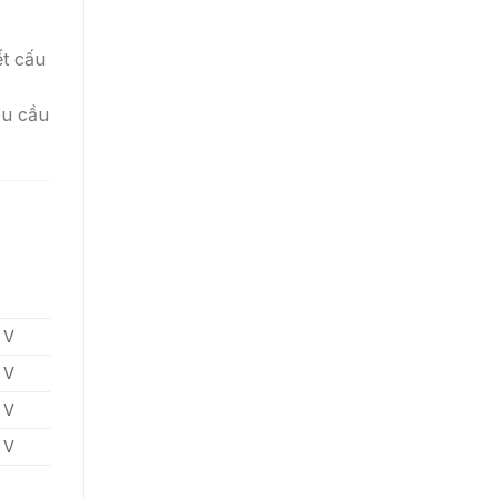
ết cấu
êu cầu
 V
 V
 V
 V