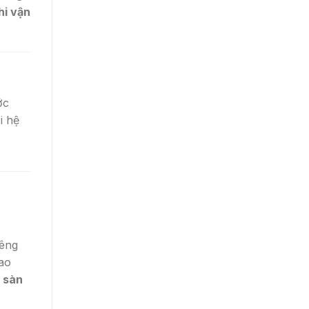
hi vận
ớc
i hệ
iêng
cao
i sàn