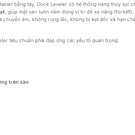
ainer bằng tay, Dock Leveler có hệ thống nâng thủy lực c
oạt
, giúp mặt sàn luôn nằm đúng vị trí để xe nâng (forklift),
di chuyển êm, không rung lắc, không bị kẹt dốc và hạn chế
eler tiêu chuẩn phải đáp ứng các yếu tố quan trọng:
ứng trên sàn