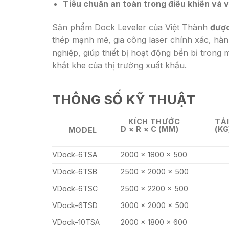
Tiêu chuẩn an toàn trong điều khiển và 
Sản phẩm Dock Leveler của Việt Thành
được
thép mạnh mẽ, gia công laser chính xác, hà
nghiệp, giúp thiết bị hoạt động bền bỉ trong 
khắt khe của thị trường xuất khẩu.
THÔNG SỐ KỸ THUẬT
KÍCH THƯỚC
TẢ
D × R × C (MM)
(KG
MODEL
VDock-6TSA
2000 × 1800 × 500
VDock-6TSB
2500 × 2000 × 500
VDock-6TSC
2500 × 2200 × 500
VDock-6TSD
3000 × 2000 × 500
VDock-10TSA
2000 × 1800 × 600