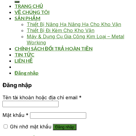
TRANG CHỦ
VỀ CHÚNG TÔI
SẢN PHẨM
Thiết Bị Nâng Hạ Nâng Hạ Cho Kho Vận
Thiết Bị Đi Kèm Cho Kho Vận
Máy & Dụng Cụ Gia Công Kim Loại – Metal
Working
CHÍNH SÁCH ĐỔI TRẢ HOÀN TIỀN
TIN TỨC
LIÊN HỆ
Đăng nhập
Đăng nhập
Tên tài khoản hoặc địa chỉ email
*
Mật khẩu
*
Ghi nhớ mật khẩu
Đăng nhập