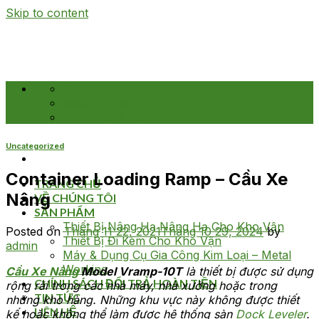
Skip to content
Contact
08:00 - 17:00
+84 974 679 739
Uncategorized
Container Loading Ramp – Cầu Xe
TRANG CHỦ
Nâng
VỀ CHÚNG TÔI
SẢN PHẨM
Thiết Bị Nâng Hạ Nâng Hạ Cho Kho Vận
Posted on
Tháng 11 22, 2021
Tháng 10 29, 2024
by
Thiết Bị Đi Kèm Cho Kho Vận
admin
Máy & Dụng Cụ Gia Công Kim Loại – Metal
Working
Cầu Xe Nâng
Model Vramp-10T
là thiết bị được sử dụng
CHÍNH SÁCH ĐỔI TRẢ HOÀN TIỀN
rộng rãi trong các nhà máy, nhà xưởng hoặc trong
TIN TỨC
những kho hàng. Những khu vực này không được thiết
LIÊN HỆ
kế hoặc không thể làm được hệ thống sàn
Dock Leveler
.