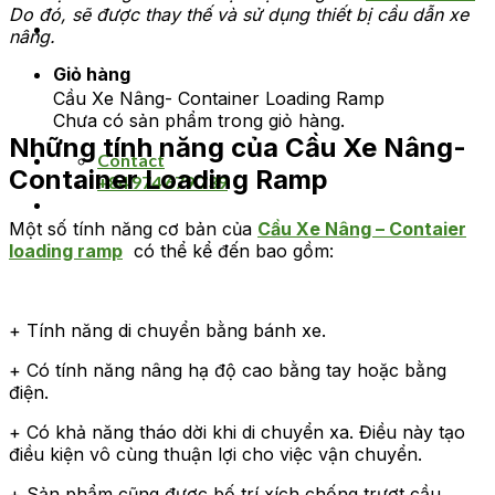
Do đó, sẽ được thay thế và sử dụng thiết bị cầu dẫn xe
nâng.
Giỏ hàng
Cầu Xe Nâng- Container Loading Ramp
Chưa có sản phẩm trong giỏ hàng.
Những tính năng của Cầu Xe Nâng-
Contact
Container Loading Ramp
+84 974 679 739
Một số tính năng cơ bản của
Cầu Xe Nâng – Contaier
loading ramp
có thể kể đến bao gồm:
+ Tính năng di chuyển bằng bánh xe.
+ Có tính năng nâng hạ độ cao bằng tay hoặc bằng
điện.
+ Có khả năng tháo dời khi di chuyển xa. Điều này tạo
điều kiện vô cùng thuận lợi cho việc vận chuyển.
+ Sản phẩm cũng được bố trí xích chống trượt cầu