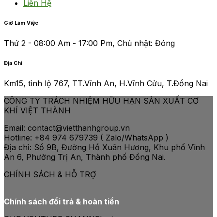
Liên Hệ
Giờ Làm Việc
Thứ 2 - 08:00 Am - 17:00 Pm, Chủ nhật: Đóng
Địa Chỉ
Km15, tỉnh lộ 767, TT.Vĩnh An, H.Vĩnh Cửu, T.Đồng Nai
CÔNG TY TRÁCH NHIỆM HỮU HẠN SẢN XUẤT CƠ
KHÍ VIỆT THÀNH
Email: contact@vietthanhgroup.vn
Hotline: +84 974 679739 ( Zalo/WhatsApp )
Địa chỉ: Số 9B, Đường Hồ Xuân Hương, Khu phố Vĩnh
An 6, Phường Trị An, Thành phố Đồng Nai.
CHÍNH SÁCH & HỖ TRỢ
Chính sách đổi trả & hoàn tiền