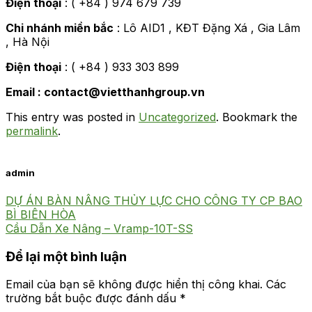
Điện thoại
: ( +84 ) 974 679 739
Chi nhánh miền bắc
: Lô AID1 , KĐT Đặng Xá , Gia Lâm
, Hà Nội
Điện thoại
: ( +84 ) 933 303 899
Email : contact@vietthanhgroup.vn
This entry was posted in
Uncategorized
. Bookmark the
permalink
.
admin
DỰ ÁN BÀN NÂNG THỦY LỰC CHO CÔNG TY CP BAO
BÌ BIÊN HÒA
Cầu Dẫn Xe Nâng – Vramp-10T-SS
Để lại một bình luận
Email của bạn sẽ không được hiển thị công khai.
Các
trường bắt buộc được đánh dấu
*