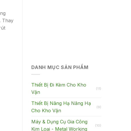
ừng
. Thay
rút
DANH MỤC SẢN PHẨM
Thiết Bị Đi Kèm Cho Kho
(11)
Vận
Thiết Bị Nâng Hạ Nâng Hạ
(9)
Cho Kho Vận
Máy & Dụng Cụ Gia Công
(10)
Kim Loại - Metal Working