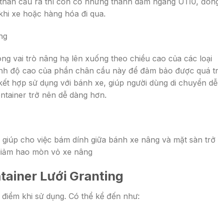
 thân cầu ra thì còn có những thanh dầm ngang U110, đóng
khi xe hoặc hàng hóa đi qua.
ng
g vai trò nâng hạ lên xuống theo chiều cao của các loại
ỉnh độ cao của phần chân cầu này để đảm bảo được quá t
ết hợp sử dụng với bánh xe, giúp người dùng di chuyển dễ
ntainer trở nên dễ dàng hơn.
, giúp cho việc bám dính giữa bánh xe nâng và mặt sàn trở
p giảm hao mòn vỏ xe nâng
tainer Lưới Granting
 điểm khi sử dụng. Có thể kể đến như: