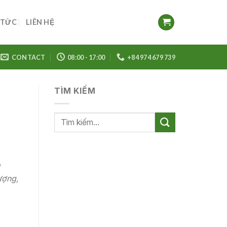
 TỨC
LIÊN HỆ
CONTACT
08:00 - 17:00
+84 974 679 739
TÌM KIẾM
ượng,