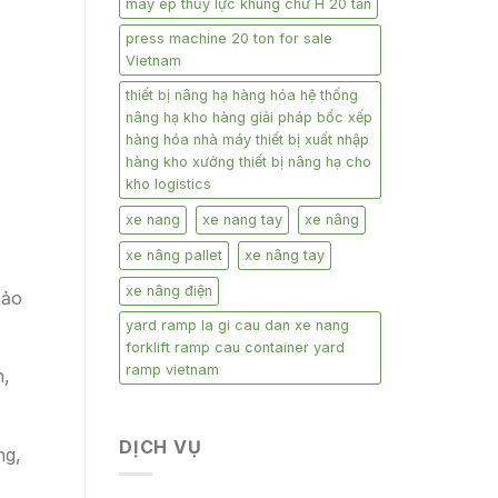
máy ép thủy lực khung chữ H 20 tấn
press machine 20 ton for sale
Vietnam
thiết bị nâng hạ hàng hóa hệ thống
nâng hạ kho hàng giải pháp bốc xếp
hàng hóa nhà máy thiết bị xuất nhập
hàng kho xưởng thiết bị nâng hạ cho
kho logistics
xe nang
xe nang tay
xe nâng
xe nâng pallet
xe nâng tay
xe nâng điện
bảo
yard ramp la gi cau dan xe nang
forklift ramp cau container yard
ramp vietnam
n,
DỊCH VỤ
ng,