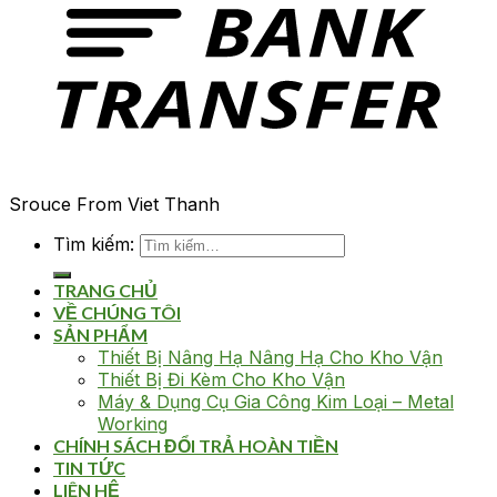
Srouce From Viet Thanh
Tìm kiếm:
TRANG CHỦ
VỀ CHÚNG TÔI
SẢN PHẨM
Thiết Bị Nâng Hạ Nâng Hạ Cho Kho Vận
Thiết Bị Đi Kèm Cho Kho Vận
Máy & Dụng Cụ Gia Công Kim Loại – Metal
Working
CHÍNH SÁCH ĐỔI TRẢ HOÀN TIỀN
TIN TỨC
LIÊN HỆ