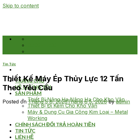
Skip to content
Contact
08:00 - 17:00
+84 974 679 739
Tin Tức
Thiết Kế Máy Ép Thủy Lực 12 Tấn
TRANG CHỦ
Theo Yêu Cầu
VỀ CHÚNG TÔI
SẢN PHẨM
Thiết Bị Nâng Hạ Nâng Hạ Cho Kho Vận
Posted on
Tháng 5 8, 2026
Tháng 6 5, 2026
by
admin
Thiết Bị Đi Kèm Cho Kho Vận
Máy & Dụng Cụ Gia Công Kim Loại – Metal
Working
CHÍNH SÁCH ĐỔI TRẢ HOÀN TIỀN
TIN TỨC
LIÊN HỆ