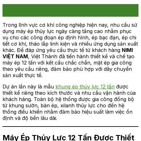
08
Th5
Trong lĩnh vực cơ khí công nghiệp hiện nay, nhu cầu sử
dụng máy ép thủy lực ngày càng tăng cao nhằm phục
vụ cho các công đoạn ép định hình, ép bạc đạn, ép chi
tiết cơ khí, tháo lắp linh kiện và nhiều ứng dụng sản xuất
khác. Để đáp ứng yêu cầu thực tế từ khách hàng
NIMI
VIỆT NAM
, Việt Thành đã tiến hành thiết kế và chế tạo
máy ép 12 tấn với kết cấu chắc chắn, mặt ép gia công
theo yêu cầu riêng, đảm bảo phù hợp với dây chuyền
sản xuất thực tế.
Dự án lần này là mẫu
khung ép thủy lực 12 tấn
được
thiết kế riêng theo kích thước và nhu cầu vận hành của
khách hàng. Toàn bộ hệ thống được gia công đồng bộ
từ khung sườn, bàn ép, xilanh thủy lực cho đến hệ
thống điều khiển nhằm đảm bảo hiệu suất làm việc ổn
định và độ bền lâu dài.
Máy Ép Thủy Lực 12 Tấn Được Thiết