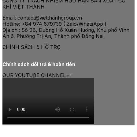
CÔNG TY TRÁCH NHIỆM HỮU HẠN SẢN XUẤT CƠ
KHÍ VIỆT THÀNH
Email: contact@vietthanhgroup.vn
Hotline: +84 974 679739 ( Zalo/WhatsApp )
Địa chỉ: Số 9B, Đường Hồ Xuân Hương, Khu phố Vĩnh
An 6, Phường Trị An, Thành phố Đồng Nai.
CHÍNH SÁCH & HỖ TRỢ
Chính sách đổi trả & hoàn tiền
OUR YOUTUBE CHANNEL ✅