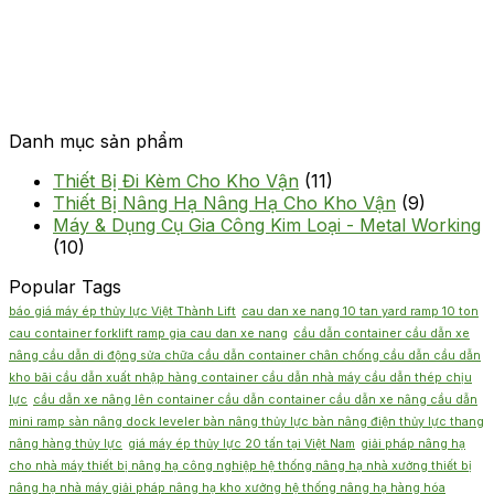
Danh mục sản phẩm
Thiết Bị Đi Kèm Cho Kho Vận
(11)
Thiết Bị Nâng Hạ Nâng Hạ Cho Kho Vận
(9)
Máy & Dụng Cụ Gia Công Kim Loại - Metal Working
(10)
Popular Tags
báo giá máy ép thủy lực Việt Thành Lift
cau dan xe nang 10 tan yard ramp 10 ton
cau container forklift ramp gia cau dan xe nang
cầu dẫn container cầu dẫn xe
nâng cầu dẫn di động sửa chữa cầu dẫn container chân chống cầu dẫn cầu dẫn
kho bãi cầu dẫn xuất nhập hàng container cầu dẫn nhà máy cầu dẫn thép chịu
lực
cầu dẫn xe nâng lên container cầu dẫn container cầu dẫn xe nâng cầu dẫn
mini ramp sàn nâng dock leveler bàn nâng thủy lực bàn nâng điện thủy lực thang
nâng hàng thủy lực
giá máy ép thủy lực 20 tấn tại Việt Nam
giải pháp nâng hạ
cho nhà máy thiết bị nâng hạ công nghiệp hệ thống nâng hạ nhà xưởng thiết bị
nâng hạ nhà máy giải pháp nâng hạ kho xưởng hệ thống nâng hạ hàng hóa