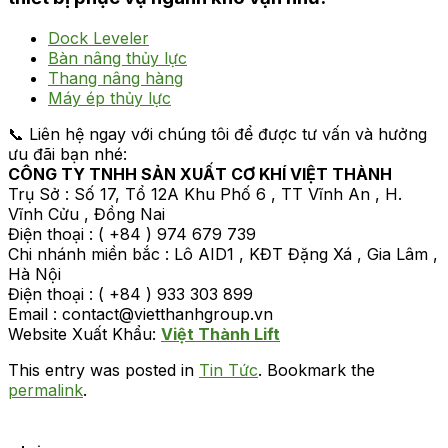
Dock Leveler
Bàn nâng thủy lực
Thang nâng hàng
Máy ép thủy lực
📞 Liên hệ ngay với chúng tôi để được tư vấn và hưởng
ưu đãi bạn nhé:
CÔNG TY TNHH SẢN XUẤT CƠ KHÍ VIỆT THÀNH
Trụ Sở : Số 17, Tổ 12A Khu Phố 6 , TT Vĩnh An , H.
Vĩnh Cửu , Đồng Nai
Điện thoại : ( +84 ) 974 679 739
Chi nhánh miền bắc : Lô AID1 , KĐT Đặng Xá , Gia Lâm ,
Hà Nội
Điện thoại : ( +84 ) 933 303 899
Email : contact@vietthanhgroup.vn
Website Xuất Khẩu:
Việt Thành Lift
This entry was posted in
Tin Tức
. Bookmark the
permalink
.