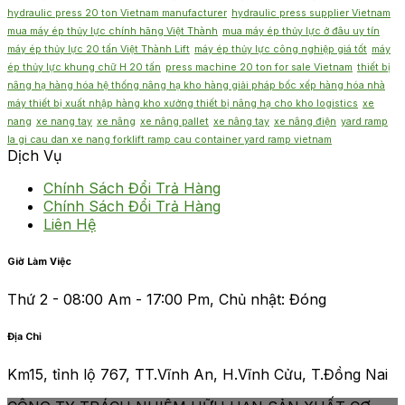
hydraulic press 20 ton Vietnam manufacturer
hydraulic press supplier Vietnam
mua máy ép thủy lực chính hãng Việt Thành
mua máy ép thủy lực ở đâu uy tín
máy ép thủy lực 20 tấn Việt Thành Lift
máy ép thủy lực công nghiệp giá tốt
máy
ép thủy lực khung chữ H 20 tấn
press machine 20 ton for sale Vietnam
thiết bị
nâng hạ hàng hóa hệ thống nâng hạ kho hàng giải pháp bốc xếp hàng hóa nhà
máy thiết bị xuất nhập hàng kho xưởng thiết bị nâng hạ cho kho logistics
xe
nang
xe nang tay
xe nâng
xe nâng pallet
xe nâng tay
xe nâng điện
yard ramp
la gi cau dan xe nang forklift ramp cau container yard ramp vietnam
Dịch Vụ
Chính Sách Đổi Trả Hàng
Chính Sách Đổi Trả Hàng
Liên Hệ
Giờ Làm Việc
Thứ 2 - 08:00 Am - 17:00 Pm, Chủ nhật: Đóng
Địa Chỉ
Km15, tỉnh lộ 767, TT.Vĩnh An, H.Vĩnh Cửu, T.Đồng Nai