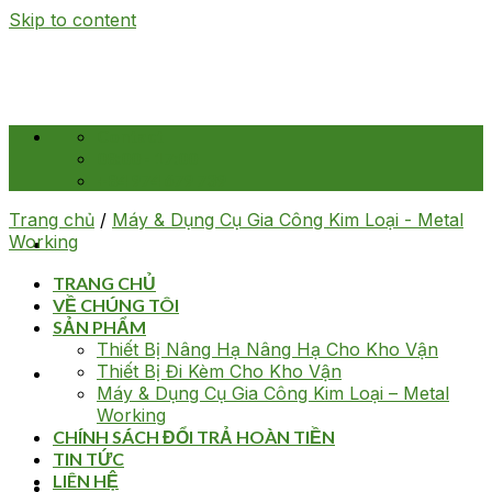
Skip to content
Contact
08:00 - 17:00
+84 974 679 739
Trang chủ
/
Máy & Dụng Cụ Gia Công Kim Loại - Metal
Working
TRANG CHỦ
VỀ CHÚNG TÔI
SẢN PHẨM
Thiết Bị Nâng Hạ Nâng Hạ Cho Kho Vận
Thiết Bị Đi Kèm Cho Kho Vận
Máy & Dụng Cụ Gia Công Kim Loại – Metal
Working
CHÍNH SÁCH ĐỔI TRẢ HOÀN TIỀN
TIN TỨC
LIÊN HỆ