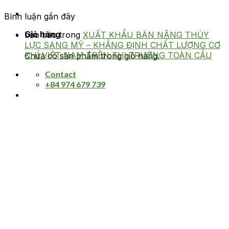
Bình luận gần đây
Giỏ hàng
bảo bảo
trong
XUẤT KHẨU BÀN NÂNG THỦY
LỰC SANG MỸ – KHẲNG ĐỊNH CHẤT LƯỢNG CƠ
KHÍ VIỆT NAM TRÊN THỊ TRƯỜNG TOÀN CẦU
Chưa có sản phẩm trong giỏ hàng.
Contact
+84 974 679 739