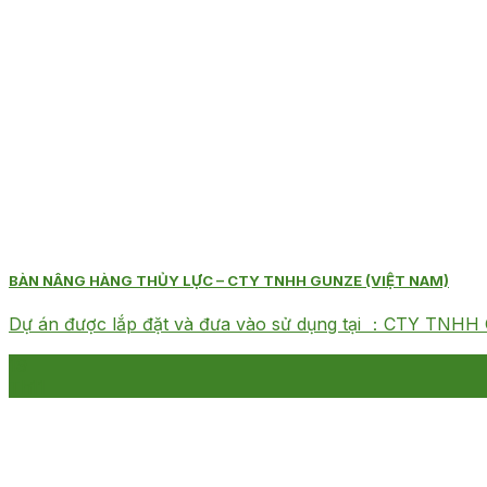
BÀN NÂNG HÀNG THỦY LỰC – CTY TNHH GUNZE (VIỆT NAM)
Dự án được lắp đặt và đưa vào sử dụng tại ：CTY TNHH 
19
Th11