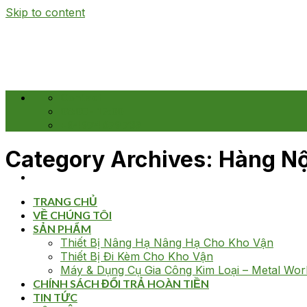
Skip to content
Contact
08:00 - 17:00
+84 974 679 739
Category Archives:
Hàng Nộ
TRANG CHỦ
VỀ CHÚNG TÔI
SẢN PHẨM
Thiết Bị Nâng Hạ Nâng Hạ Cho Kho Vận
Thiết Bị Đi Kèm Cho Kho Vận
Máy & Dụng Cụ Gia Công Kim Loại – Metal Wor
CHÍNH SÁCH ĐỔI TRẢ HOÀN TIỀN
TIN TỨC