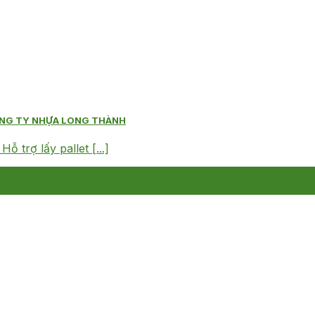
ÔNG TY NHỰA LONG THÀNH
trợ lấy pallet [...]