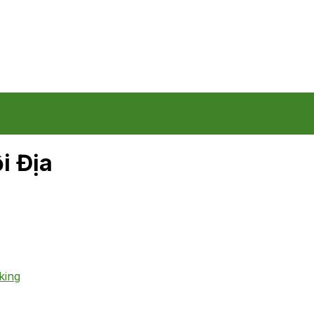
i Địa
king