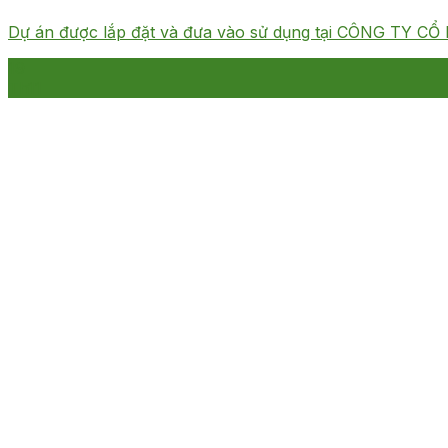
Dự án được lắp đặt và đưa vào sử dụng tại CÔNG TY CỔ 
19
Th11