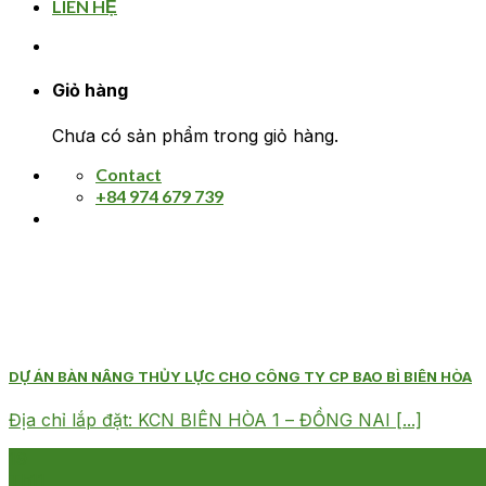
LIÊN HỆ
Giỏ hàng
Chưa có sản phẩm trong giỏ hàng.
Contact
+84 974 679 739
DỰ ÁN BÀN NÂNG THỦY LỰC CHO CÔNG TY CP BAO BÌ BIÊN HÒA
Địa chỉ lắp đặt: KCN BIÊN HÒA 1 – ĐỒNG NAI [...]
19
Th11