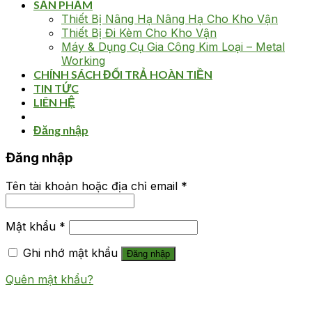
SẢN PHẨM
Thiết Bị Nâng Hạ Nâng Hạ Cho Kho Vận
Thiết Bị Đi Kèm Cho Kho Vận
Máy & Dụng Cụ Gia Công Kim Loại – Metal
Working
CHÍNH SÁCH ĐỔI TRẢ HOÀN TIỀN
TIN TỨC
LIÊN HỆ
Đăng nhập
Đăng nhập
Tên tài khoản hoặc địa chỉ email
*
Mật khẩu
*
Ghi nhớ mật khẩu
Đăng nhập
Quên mật khẩu?