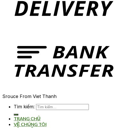
Srouce From Viet Thanh
Tìm kiếm:
TRANG CHỦ
VỀ CHÚNG TÔI