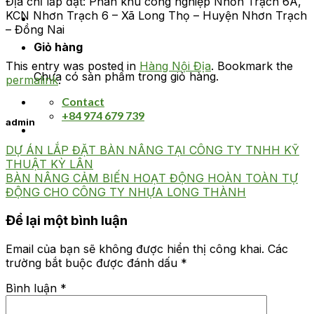
Địa chỉ lắp đặt: Phân khu công nghiệp Nhơn Trạch 6A,
KCN Nhơn Trạch 6 – Xã Long Thọ – Huyện Nhơn Trạch
– Đồng Nai
Giỏ hàng
This entry was posted in
Hàng Nội Địa
. Bookmark the
Chưa có sản phẩm trong giỏ hàng.
permalink
.
Contact
+84 974 679 739
admin
DỰ ÁN LẮP ĐẶT BÀN NÂNG TẠI CÔNG TY TNHH KỸ
THUẬT KỲ LÂN
BÀN NÂNG CẢM BIẾN HOẠT ĐỘNG HOÀN TOÀN TỰ
ĐỘNG CHO CÔNG TY NHỰA LONG THÀNH
Để lại một bình luận
Email của bạn sẽ không được hiển thị công khai.
Các
trường bắt buộc được đánh dấu
*
Bình luận
*