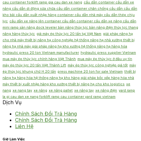
cau container forklift ramp gia cau dan xe nang
cầu dẫn container cầu dẫn xe
nâng cầu dẫn di động sửa chữa cầu dẫn container chân chống cầu dẫn cầu dẫn
kho bãi cầu dẫn xuất nhập hàng container cầu dẫn nhà máy cầu dẫn thép chịu
lực
cầu dẫn xe nâng lên container cầu dẫn container cầu dẫn xe nâng cầu dẫn
mini ramp sàn nâng dock leveler bàn nâng thủy lực bàn nâng điện thủy lực thang
nâng hàng thủy lực
giá máy ép thủy lực 20 tấn tại Việt Nam
giải pháp nâng hạ
cho nhà máy thiết bị nâng hạ công nghiệp hệ thống nâng hạ nhà xưởng thiết bị
nâng hạ nhà máy giải pháp nâng hạ kho xưởng hệ thống nâng hạ hàng hóa
hydraulic press 20 ton Vietnam manufacturer
hydraulic press supplier Vietnam
mua máy ép thủy lực chính hãng Việt Thành
mua máy ép thủy lực ở đâu uy tín
máy ép thủy lực 20 tấn Việt Thành Lift
máy ép thủy lực công nghiệp giá tốt
máy
ép thủy lực khung chữ H 20 tấn
press machine 20 ton for sale Vietnam
thiết bị
nâng hạ hàng hóa hệ thống nâng hạ kho hàng giải pháp bốc xếp hàng hóa nhà
máy thiết bị xuất nhập hàng kho xưởng thiết bị nâng hạ cho kho logistics
xe
nang
xe nang tay
xe nâng
xe nâng pallet
xe nâng tay
xe nâng điện
yard ramp
la gi cau dan xe nang forklift ramp cau container yard ramp vietnam
Dịch Vụ
Chính Sách Đổi Trả Hàng
Chính Sách Đổi Trả Hàng
Liên Hệ
Giờ Làm Việc