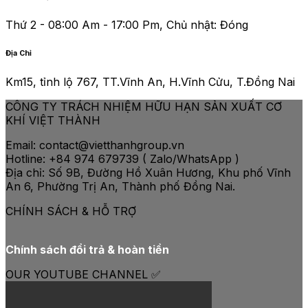
Thứ 2 - 08:00 Am - 17:00 Pm, Chủ nhật: Đóng
Địa Chỉ
Km15, tỉnh lộ 767, TT.Vĩnh An, H.Vĩnh Cửu, T.Đồng Nai
CÔNG TY TRÁCH NHIỆM HỮU HẠN SẢN XUẤT CƠ
KHÍ VIỆT THÀNH
Email: contact@vietthanhgroup.vn
Hotline: +84 974 679739 ( Zalo/WhatsApp )
Địa chỉ: Số 9B, Đường Hồ Xuân Hương, Khu phố Vĩnh
An 6, Phường Trị An, Thành phố Đồng Nai.
CHÍNH SÁCH & HỖ TRỢ
Chính sách đổi trả & hoàn tiền
OUR YOUTUBE CHANNEL ✅