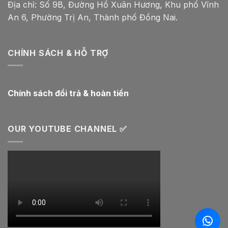
Địa chỉ: Số 9B, Đường Hồ Xuân Hương, Khu phố Vĩnh
An 6, Phường Trị An, Thành phố Đồng Nai.
CHÍNH SÁCH & HỖ TRỢ
Chính sách đổi trả & hoàn tiền
OUR YOUTUBE CHANNEL ✅