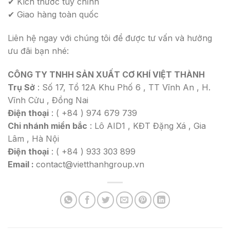
✔ Kích thước tùy chỉnh
✔ Giao hàng toàn quốc
Liên hệ ngay với chúng tôi để được tư vấn và hưởng
ưu đãi bạn nhé:
CÔNG TY TNHH SẢN XUẤT CƠ KHÍ VIỆT THÀNH
Trụ Sở
: Số 17, Tổ 12A Khu Phố 6 , TT Vĩnh An , H.
Vĩnh Cửu , Đồng Nai
Điện thoại
: ( +84 ) 974 679 739
Chi nhánh miền bắc
: Lô AID1 , KĐT Đặng Xá , Gia
Lâm , Hà Nội
Điện thoại
: ( +84 ) 933 303 899
Email :
contact@vietthanhgroup.vn