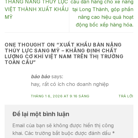
THANG NÂNG THỦY LỰC
cầu dẫn hàng cho xe nâng
VIỆT THÀNH XUẤT KHẨU
tại Long Thành, góp phần
MỸ
nâng cao hiệu quả hoạt
động bốc xếp hàng hóa.
ONE THOUGHT ON “
XUẤT KHẨU BÀN NÂNG
THỦY LỰC SANG MỸ – KHẲNG ĐỊNH CHẤT
LƯỢNG CƠ KHÍ VIỆT NAM TRÊN THỊ TRƯỜNG
TOÀN CẦU
”
bảo bảo
says:
hay, rất có ích cho doanh nghiệp
THÁNG 1 6, 2026 AT 9:16 SÁNG
TRẢ LỜI
Để lại một bình luận
Email của bạn sẽ không được hiển thị công
khai.
Các trường bắt buộc được đánh dấu
*