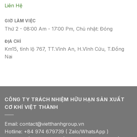
Liên Hệ
GIỜ LÀM VIỆC
Thứ 2 - 08:00 Am - 17:00 Pm, Chủ nhật: Đóng
ĐỊA CHỈ
Km15, tỉnh lộ 767, TT.Vĩnh An, H.Vĩnh Cửu, T.Đồng
Nai
CÔNG TY TRÁCH NHIỆM HỮU HẠN SẢN XUẤT
CƠ KHÍ VIỆT THÀNH
Email: contact@vietthanhgroup.vn
Hotline: +84 974 679739 ( Zalo/WhatsApp )