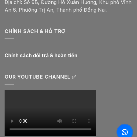
Địa chỉ: Số 9B, Đường Hồ Xuân Hương, Khu phố Vĩnh
An 6, Phường Trị An, Thành phố Đồng Nai.
CHÍNH SÁCH & HỖ TRỢ
Chính sách đổi trả & hoàn tiền
OUR YOUTUBE CHANNEL ✅