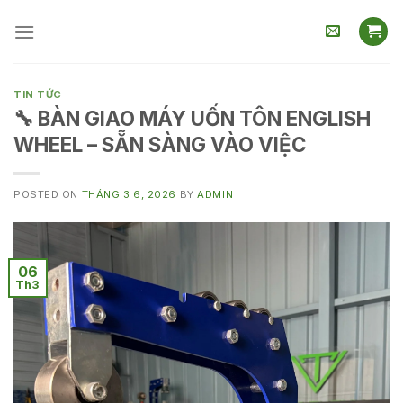
Skip
to
content
TIN TỨC
🔧 BÀN GIAO MÁY UỐN TÔN ENGLISH
WHEEL – SẴN SÀNG VÀO VIỆC
POSTED ON
THÁNG 3 6, 2026
BY
ADMIN
06
Th3