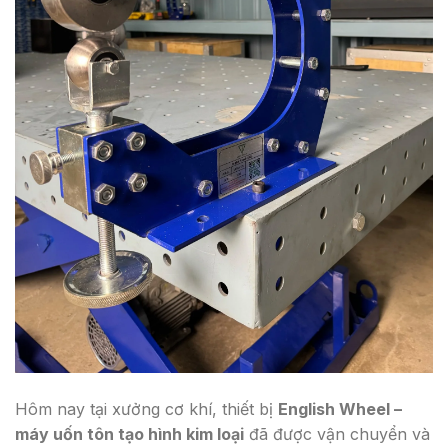
Hôm nay tại xưởng cơ khí, thiết bị
English Wheel –
máy uốn tôn tạo hình kim loại
đã được vận chuyển và