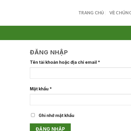
Skip
to
TRANG CHỦ
VỀ CHÚNG
content
ĐĂNG NHẬP
Tên tài khoản hoặc địa chỉ email
*
Mật khẩu
*
Ghi nhớ mật khẩu
ĐĂNG NHẬP