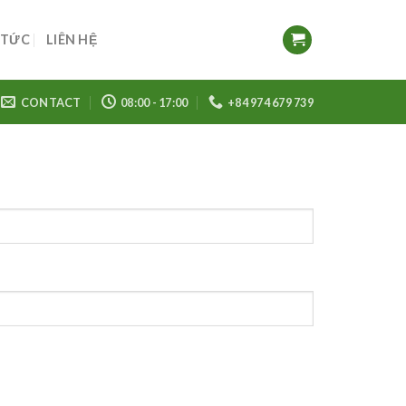
 TỨC
LIÊN HỆ
CONTACT
08:00 - 17:00
+84 974 679 739