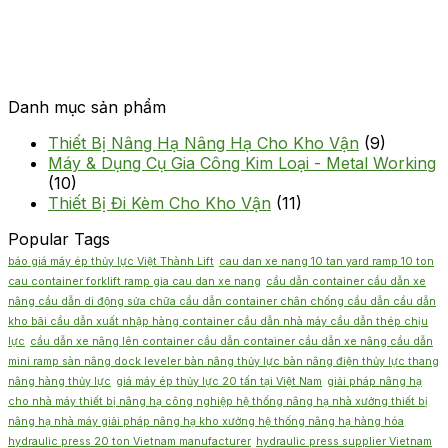
Danh mục sản phẩm
Thiết Bị Nâng Hạ Nâng Hạ Cho Kho Vận
(9)
Máy & Dụng Cụ Gia Công Kim Loại - Metal Working
(10)
Thiết Bị Đi Kèm Cho Kho Vận
(11)
Popular Tags
báo giá máy ép thủy lực Việt Thành Lift
cau dan xe nang 10 tan yard ramp 10 ton
cau container forklift ramp gia cau dan xe nang
cầu dẫn container cầu dẫn xe
nâng cầu dẫn di động sửa chữa cầu dẫn container chân chống cầu dẫn cầu dẫn
kho bãi cầu dẫn xuất nhập hàng container cầu dẫn nhà máy cầu dẫn thép chịu
lực
cầu dẫn xe nâng lên container cầu dẫn container cầu dẫn xe nâng cầu dẫn
mini ramp sàn nâng dock leveler bàn nâng thủy lực bàn nâng điện thủy lực thang
nâng hàng thủy lực
giá máy ép thủy lực 20 tấn tại Việt Nam
giải pháp nâng hạ
cho nhà máy thiết bị nâng hạ công nghiệp hệ thống nâng hạ nhà xưởng thiết bị
nâng hạ nhà máy giải pháp nâng hạ kho xưởng hệ thống nâng hạ hàng hóa
hydraulic press 20 ton Vietnam manufacturer
hydraulic press supplier Vietnam