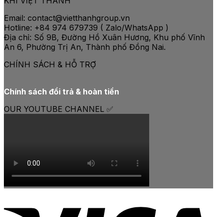
KHÍ VIỆT THÀNH
Email: contact@vietthanhgroup.vn
Hotline: +84 974 679739 ( Zalo/WhatsApp )
Địa chỉ: Số 9B, Đường Hồ Xuân Hương, Khu phố Vĩnh
An 6, Phường Trị An, Thành phố Đồng Nai.
CHÍNH SÁCH & HỖ TRỢ
Chính sách đổi trả & hoàn tiền
OUR YOUTUBE CHANNEL ✅