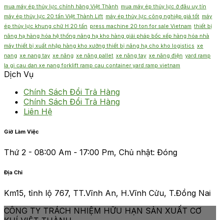
mua máy ép thủy lực chính hãng Việt Thành
mua máy ép thủy lực ở đâu uy tín
máy ép thủy lực 20 tấn Việt Thành Lift
máy ép thủy lực công nghiệp giá tốt
máy
ép thủy lực khung chữ H 20 tấn
press machine 20 ton for sale Vietnam
thiết bị
nâng hạ hàng hóa hệ thống nâng hạ kho hàng giải pháp bốc xếp hàng hóa nhà
máy thiết bị xuất nhập hàng kho xưởng thiết bị nâng hạ cho kho logistics
xe
nang
xe nang tay
xe nâng
xe nâng pallet
xe nâng tay
xe nâng điện
yard ramp
la gi cau dan xe nang forklift ramp cau container yard ramp vietnam
Dịch Vụ
Chính Sách Đổi Trả Hàng
Chính Sách Đổi Trả Hàng
Liên Hệ
Giờ Làm Việc
Thứ 2 - 08:00 Am - 17:00 Pm, Chủ nhật: Đóng
Địa Chỉ
Km15, tỉnh lộ 767, TT.Vĩnh An, H.Vĩnh Cửu, T.Đồng Nai
CÔNG TY TRÁCH NHIỆM HỮU HẠN SẢN XUẤT CƠ