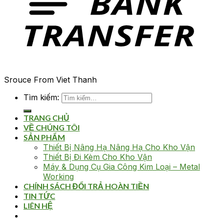
Srouce From Viet Thanh
Tìm kiếm:
TRANG CHỦ
VỀ CHÚNG TÔI
SẢN PHẨM
Thiết Bị Nâng Hạ Nâng Hạ Cho Kho Vận
Thiết Bị Đi Kèm Cho Kho Vận
Máy & Dụng Cụ Gia Công Kim Loại – Metal
Working
CHÍNH SÁCH ĐỔI TRẢ HOÀN TIỀN
TIN TỨC
LIÊN HỆ