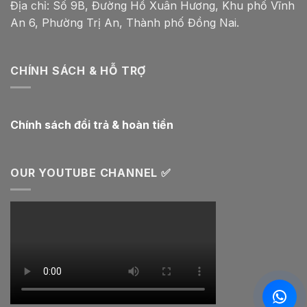
Địa chỉ: Số 9B, Đường Hồ Xuân Hương, Khu phố Vĩnh
An 6, Phường Trị An, Thành phố Đồng Nai.
CHÍNH SÁCH & HỖ TRỢ
Chính sách đổi trả & hoàn tiền
OUR YOUTUBE CHANNEL ✅