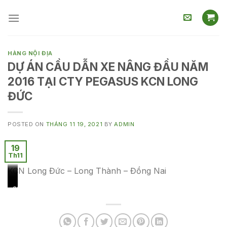
Skip
to
content
HÀNG NỘI ĐỊA
DỰ ÁN CẦU DẪN XE NÂNG ĐẦU NĂM
2016 TẠI CTY PEGASUS KCN LONG
ĐỨC
POSTED ON
THÁNG 11 19, 2021
BY
ADMIN
19
Th11
KCN Long Đức – Long Thành – Đồng Nai
cau
cau
cau
cau
cau
cau
cau
di
di
di
di
di
di
di
chuyen
chuyen
chuyen
chuyen
chuyen
chuyen
chuyen
len
len
len
len
len
len
len