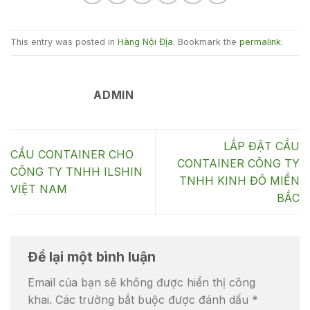
container
container
container
container
container
container
container
This entry was posted in
Hàng Nội Địa
. Bookmark the
permalink
.
ADMIN
LẮP ĐẶT CẦU
CẦU CONTAINER CHO
CONTAINER CÔNG TY
CÔNG TY TNHH ILSHIN
TNHH KINH ĐÔ MIỀN
VIỆT NAM
BẮC
Để lại một bình luận
Email của bạn sẽ không được hiển thị công
khai.
Các trường bắt buộc được đánh dấu
*