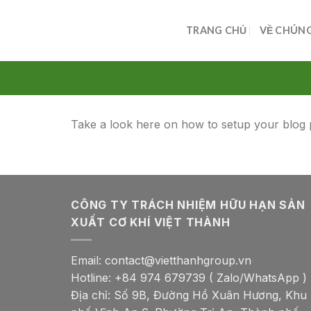
Skip
to
TRANG CHỦ
VỀ CHÚNG
content
Take a look here on how to setup your blog
CÔNG TY TRÁCH NHIỆM HỮU HẠN SẢN
XUẤT CƠ KHÍ VIỆT THÀNH
Email: contact@vietthanhgroup.vn
Hotline: +84 974 679739 ( Zalo/WhatsApp )
Địa chỉ: Số 9B, Đường Hồ Xuân Hương, Khu