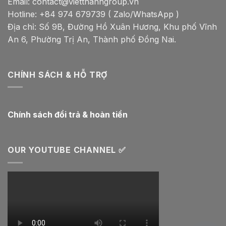
Email: contact@vietthanhgroup.vn
Hotline: +84 974 679739 ( Zalo/WhatsApp )
Địa chỉ: Số 9B, Đường Hồ Xuân Hương, Khu phố Vĩnh
An 6, Phường Trị An, Thành phố Đồng Nai.
CHÍNH SÁCH & HỖ TRỢ
Chính sách đổi trả & hoàn tiền
OUR YOUTUBE CHANNEL ✅